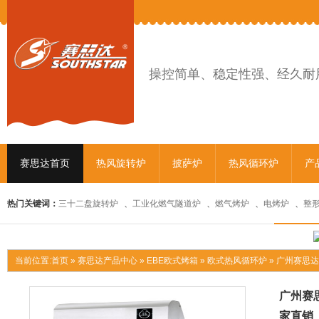
操控简单、稳定性强、经久耐
赛思达首页
热风旋转炉
披萨炉
热风循环炉
产
热门关键词：
三十二盘旋转炉
、
工业化燃气隧道炉
、
燃气烤炉
、
电烤炉
、
整
当前位置:
首页
»
赛思达产品中心
»
EBE欧式烤箱
»
欧式热风循环炉
»
广州赛思达
广州赛思
家直销